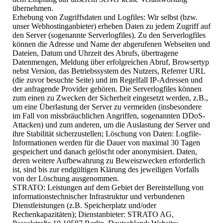
übernehmen.
Erhebung von Zugriffsdaten und Logfiles: Wir selbst (bzw.
unser Webhostinganbieter) erheben Daten zu jedem Zugriff auf
den Server (sogenannte Serverlogfiles). Zu den Serverlogfiles
können die Adresse und Name der abgerufenen Webseiten und
Dateien, Datum und Uhrzeit des Abrufs, übertragene
Datenmengen, Meldung über erfolgreichen Abruf, Browsertyp
nebst Version, das Betriebssystem des Nutzers, Referrer URL
(die zuvor besuchte Seite) und im Regelfall IP-Adressen und
der anfragende Provider gehören. Die Serverlogfiles können
zum einen zu Zwecken der Sicherheit eingesetzt werden, z.B.,
um eine Überlastung der Server zu vermeiden (insbesondere
im Fall von missbräuchlichen Angriffen, sogenannten DDoS-
Attacken) und zum anderen, um die Auslastung der Server und
ihre Stabilität sicherzustellen; Löschung von Daten: Logfile-
Informationen werden für die Dauer von maximal 30 Tagen
gespeichert und danach gelöscht oder anonymisiert. Daten,
deren weitere Aufbewahrung zu Beweiszwecken erforderlich
ist, sind bis zur endgültigen Klärung des jeweiligen Vorfalls
von der Löschung ausgenommen.
STRATO: Leistungen auf dem Gebiet der Bereitstellung von
informationstechnischer Infrastruktur und verbundenen
Dienstleistungen (z.B. Speicherplatz und/oder
Rechenkapazitäten); Dienstanbieter: STRATO AG,