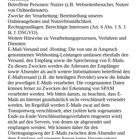
Betroffene Personen: Nutzer (z.B. Webseitenbesucher, Nutzer
von Onlinediensten).
Zwecke der Verarbeitung: Bereitstellung unseres
Onlineangebotes und Nutzerfreundlichkeit.
Rechtsgrundlagen: Berechtigte Interessen (Art. 6 Abs. 1 S. 1
lit. f. DSGVO).
Weitere Hinweise zu Verarbeitungsprozessen, Verfahren und
Diensten:
E-Mail-Versand und -Hosting: Die von uns in Anspruch
genommenen Webhosting-Leistungen umfassen ebenfalls den
Versand, den Empfang sowie die Speicherung von E-Mails.
Zu diesen Zwecken werden die Adressen der Empfänger
sowie Absender als auch weitere Informationen betreffend den
E-Mailversand (z.B. die beteiligten Provider) sowie die Inhalte
der jeweiligen E-Mails verarbeitet. Die vorgenannten Daten
können ferner zu Zwecken der Erkennung von SPAM
verarbeitet werden. Wir bitten darum, zu beachten, dass E-
Mails im Internet grundsätzlich nicht verschlüsselt versendet
werden. Im Regelfall werden E-Mails zwar auf dem
Transportweg verschlüsselt, aber (sofern kein sogenanntes
Ende-zu-Ende-Verschlüsselungsverfahren eingesetzt wird)
nicht auf den Servern, von denen sie abgesendet und
empfangen werden. Wir können daher für den
Übertragungsweg der E-Mails zwischen dem Absender und
dem Empfang auf unserem Server keine Verantwortung