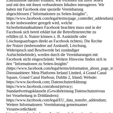
Erkenntnisse darüber erhalten, wie Personen mit ihren Seiten
und mit den mit ihnen verbundenen Inhalten interagieren. Wir
haben mit Facebook eine spezielle Vereinbarung
abgeschlossen ("Informationen zu Seiten-Insights",
https://www.facebook.com/legal/terms/page_controller_addendum)
in der insbesondere geregelt wird, welche
Sicherheitsmaßnahmen Facebook beachten muss und in der
Facebook sich bereit erklärt hat die Betroffenenrechte zu
erfüllen (d. h. Nutzer können z. B. Auskünfte oder
Löschungsanfragen direkt an Facebook richten). Die Rechte
der Nutzer (insbesondere auf Auskunft, Löschung,
Widerspruch und Beschwerde bei zuständiger
Aufsichtsbehörde), werden durch die Vereinbarungen mit
Facebook nicht eingeschränkt. Weitere Hinweise finden sich in
den "Informationen zu Seiten-Insights"
(https://www.facebook.com/legal/terms/information_about_page_in
Dienstanbieter: Meta Platforms Ireland Limited, 4 Grand Canal
Square, Grand Canal Harbour, Dublin 2, Irland; Website:
https://www.facebook.com; Datenschutzerklärung:
https://www.facebook.com/about/privacy;
Standardvertragsklauseln (Gewährleistung Datenschutzniveau
bei Verarbeitung in Drittländern):
https://www.facebook.com/legal/EU_data_transfer_addendum;
Weitere Informationen: Vereinbarung gemeinsamer
Verantwortlichkeit: