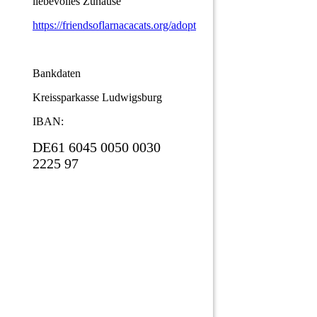
liebevolles Zuhause
https://friendsoflarnacacats.org/adopt
Bankdaten
Kreissparkasse Ludwigsburg
IBAN:
DE61 6045 0050 0030
2225 97